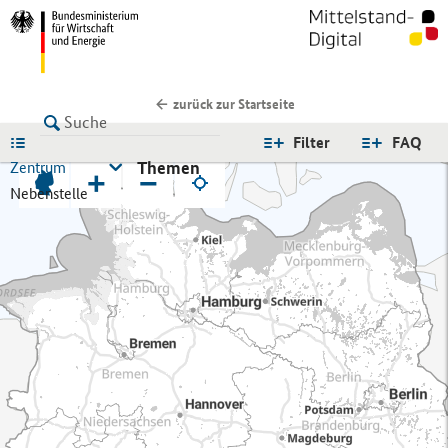
zurück zur Startseite
LISTE
Filter
FAQ
Themen
Zentrum
+
−
Nebenstelle