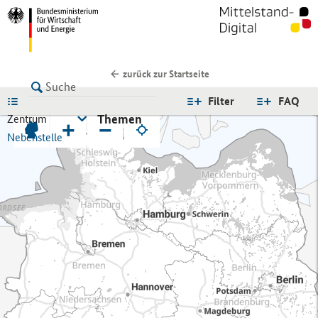
zurück zur Startseite
LISTE
Filter
FAQ
Themen
Zentrum
+
−
Nebenstelle