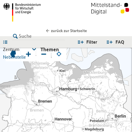
zurück zur Startseite
LISTE
Filter
FAQ
Themen
Zentrum
+
−
Nebenstelle