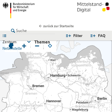
zurück zur Startseite
LISTE
Filter
FAQ
Themen
Zentrum
+
−
Nebenstelle