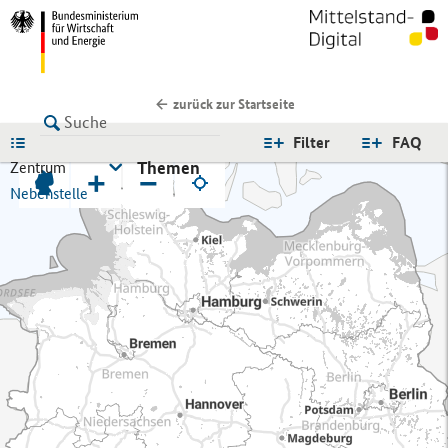
zurück zur Startseite
LISTE
Filter
FAQ
Themen
Zentrum
+
−
Nebenstelle