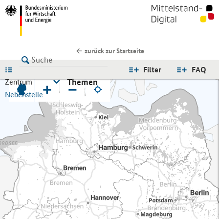
zurück zur Startseite
LISTE
Filter
FAQ
Themen
Zentrum
+
−
Nebenstelle