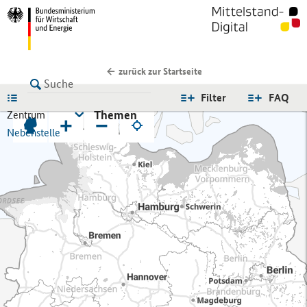
zurück zur Startseite
LISTE
Filter
FAQ
Themen
Zentrum
+
−
Nebenstelle