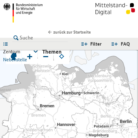
zurück zur Startseite
LISTE
Filter
FAQ
Themen
Zentrum
+
−
Nebenstelle