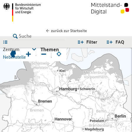
zurück zur Startseite
LISTE
Filter
FAQ
Themen
Zentrum
+
−
Nebenstelle