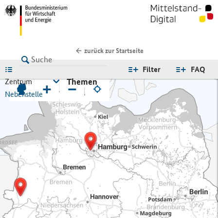
zurück zur Startseite
LISTE
Filter
FAQ
Themen
Zentrum
+
−
Nebenstelle