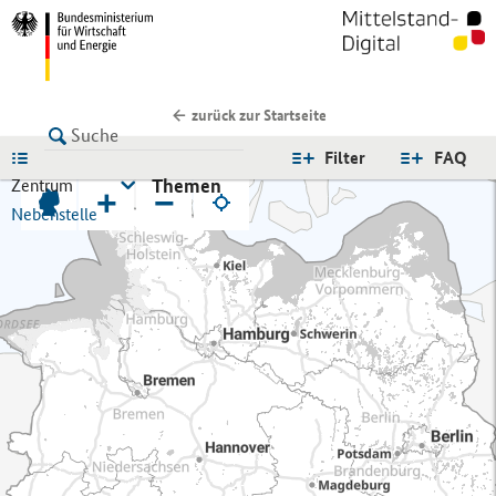
zurück zur Startseite
LISTE
Filter
FAQ
Themen
Zentrum
+
−
Nebenstelle