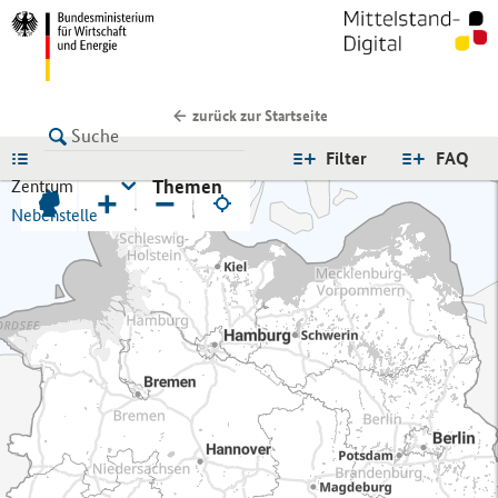
zurück zur Startseite
LISTE
Filter
FAQ
Themen
Zentrum
+
−
Nebenstelle