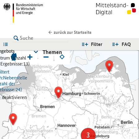
zurück zur Startseite
LISTE
Filter
FAQ
ngebots
Themen
+
−
trum (
Anzahl
 Ergebnisse:
13)
ltert
h:
Nebenstelle
zahl der
ebnisse:
24)
e deaktivieren