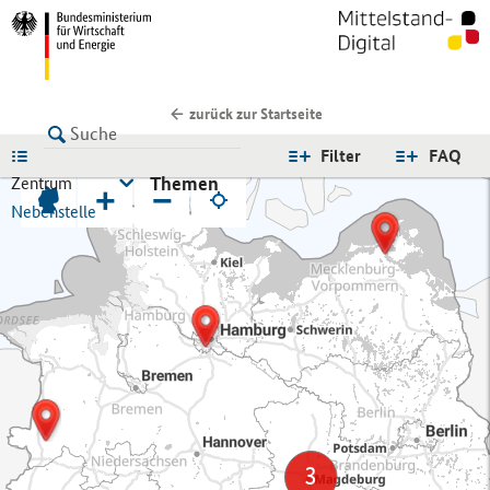
zurück zur Startseite
LISTE
Filter
FAQ
Themen
Zentrum
+
−
Nebenstelle