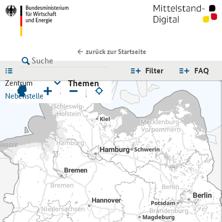
zurück zur Startseite
LISTE
Filter
FAQ
Themen
Zentrum
+
−
Nebenstelle