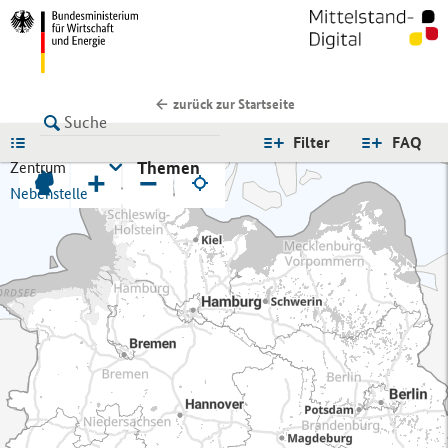
zurück zur Startseite
LISTE
Filter
FAQ
Themen
Zentrum
+
−
Nebenstelle