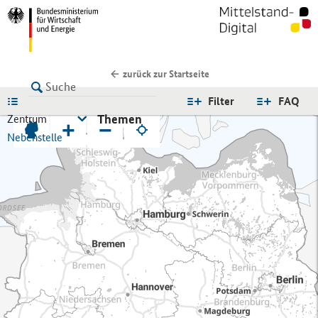
zurück zur Startseite
LISTE
Filter
FAQ
Themen
Zentrum
+
−
Nebenstelle