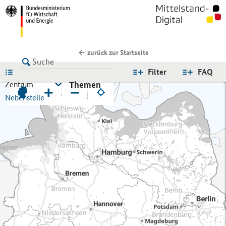
zurück zur Startseite
LISTE
Filter
FAQ
Themen
Zentrum
+
−
Nebenstelle