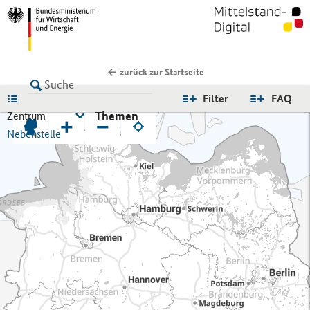
zurück zur Startseite
LISTE
Filter
FAQ
Themen
Zentrum
+
−
Nebenstelle