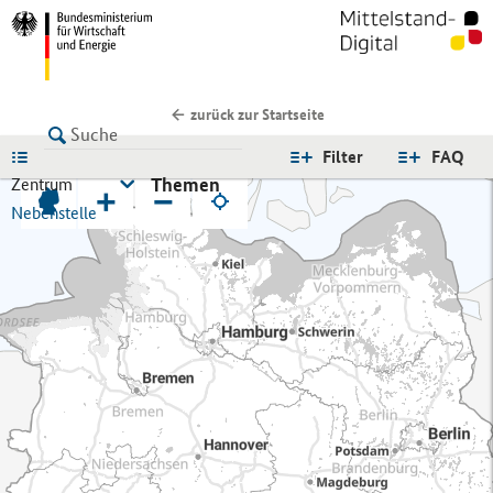
zurück zur Startseite
LISTE
Filter
FAQ
Themen
Zentrum
+
−
Nebenstelle