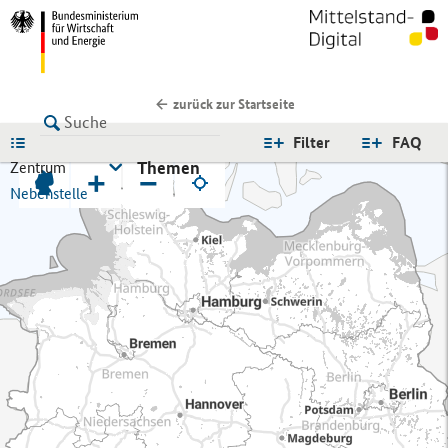
zurück zur Startseite
LISTE
Filter
FAQ
Themen
Zentrum
+
−
Nebenstelle