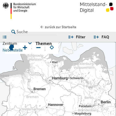
zurück zur Startseite
LISTE
Filter
FAQ
Themen
Zentrum
+
−
Nebenstelle