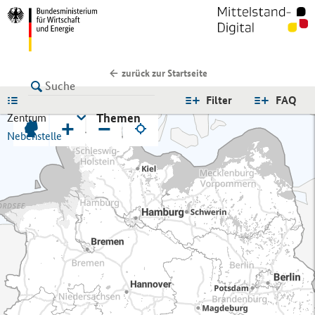
zurück zur Startseite
LISTE
Filter
FAQ
Themen
Zentrum
+
−
Nebenstelle