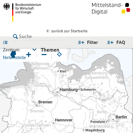
zurück zur Startseite
LISTE
Filter
FAQ
Themen
Zentrum
+
−
Nebenstelle