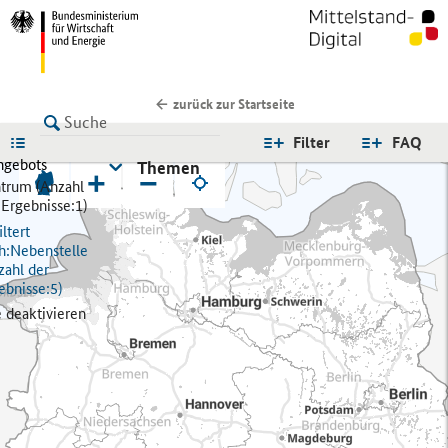
zurück zur Startseite
LISTE
Filter
FAQ
ngebots
Themen
+
−
trum (
Anzahl
 Ergebnisse:
1)
ltert
h:
Nebenstelle
zahl der
ebnisse:
5)
e deaktivieren