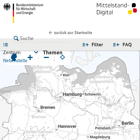
zurück zur Startseite
LISTE
Filter
FAQ
Themen
Zentrum
+
−
Nebenstelle