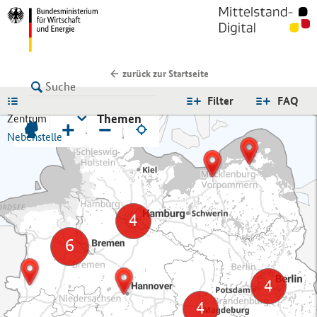
zurück zur Startseite
LISTE
Filter
FAQ
Themen
Zentrum
+
−
Nebenstelle