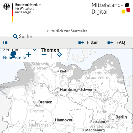
zurück zur Startseite
LISTE
Filter
FAQ
Themen
Zentrum
+
−
Nebenstelle