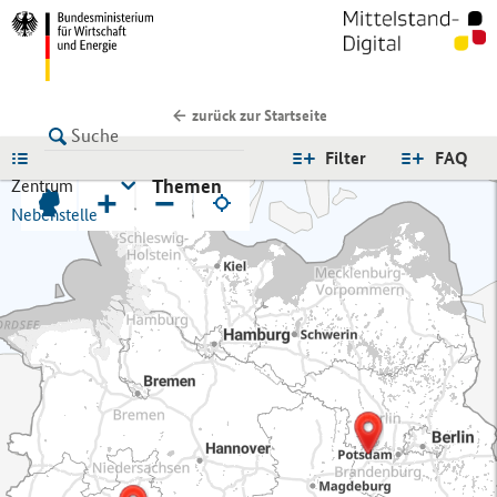
zurück zur Startseite
LISTE
Filter
FAQ
Themen
Zentrum
+
−
Nebenstelle