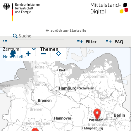
zurück zur Startseite
LISTE
Filter
FAQ
Themen
Zentrum
+
−
Nebenstelle