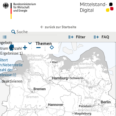
zurück zur Startseite
LISTE
Filter
FAQ
ngebots
Themen
+
−
trum (
Anzahl
 Ergebnisse:
1)
ltert
h:
Nebenstelle
zahl der
ebnisse:
1)
e deaktivieren