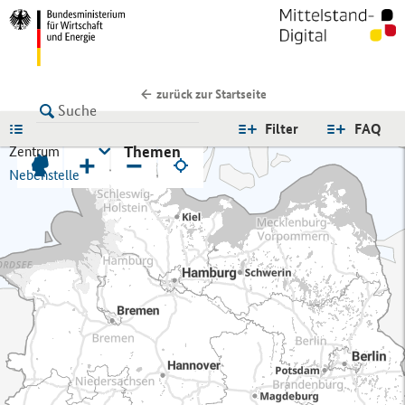
zurück zur Startseite
LISTE
Filter
FAQ
Themen
Zentrum
+
−
Nebenstelle