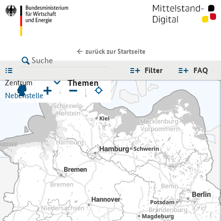
zurück zur Startseite
LISTE
Filter
FAQ
Themen
Zentrum
+
−
Nebenstelle