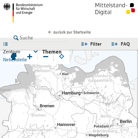
zurück zur Startseite
LISTE
Filter
FAQ
Themen
Zentrum
+
−
Nebenstelle