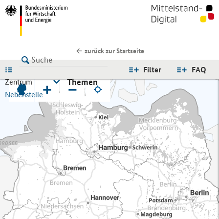
zurück zur Startseite
LISTE
Filter
FAQ
Themen
Zentrum
+
−
Nebenstelle