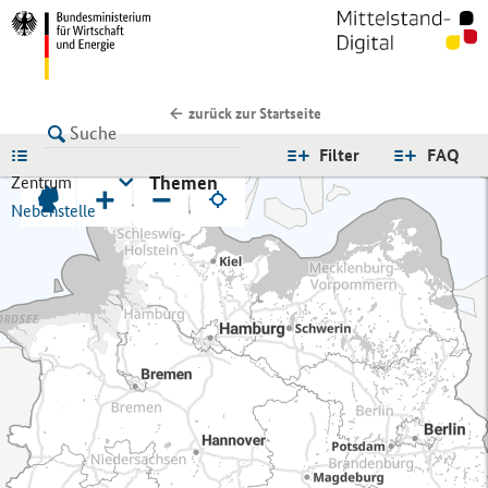
zurück zur Startseite
LISTE
Filter
FAQ
Themen
Zentrum
+
−
Nebenstelle