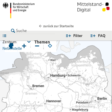
zurück zur Startseite
LISTE
Filter
FAQ
Themen
Zentrum
+
−
Nebenstelle