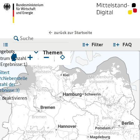
zurück zur Startseite
LISTE
Filter
FAQ
ngebots
Themen
+
−
trum (
Anzahl
 Ergebnisse:
1)
ltert
h:
Nebenstelle
zahl der
ebnisse:
3)
e deaktivieren