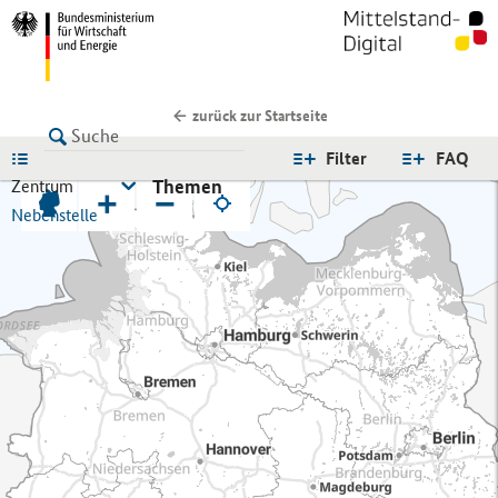
zurück zur Startseite
LISTE
Filter
FAQ
Themen
Zentrum
+
−
Nebenstelle