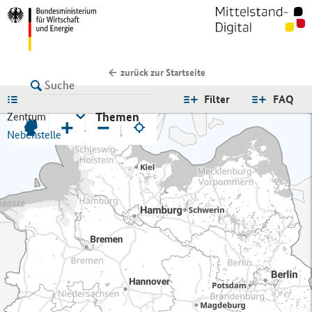
zurück zur Startseite
LISTE
Filter
FAQ
Themen
Zentrum
+
−
Nebenstelle