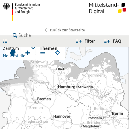
zurück zur Startseite
LISTE
Filter
FAQ
Themen
Zentrum
+
−
Nebenstelle