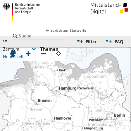
zurück zur Startseite
LISTE
Filter
FAQ
Themen
Zentrum
+
−
Nebenstelle