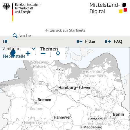
zurück zur Startseite
LISTE
Filter
FAQ
Themen
Zentrum
+
−
Nebenstelle