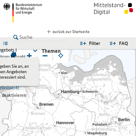
zurück zur Startseite
LISTE
Filter
FAQ
Angebots
i
Themen
+
−
trum (
Anzahl
 Ergebnisse:
1)
 geben Sie an, an
ltert
hen Angeboten
h:
Nebenstelle
teressiert sind.
zahl der
ebnisse:
4)
e deaktivieren