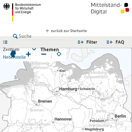
zurück zur Startseite
LISTE
Filter
FAQ
Themen
Zentrum
+
−
Nebenstelle