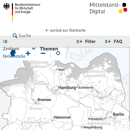
zurück zur Startseite
LISTE
Filter
FAQ
Themen
Zentrum
+
−
Nebenstelle