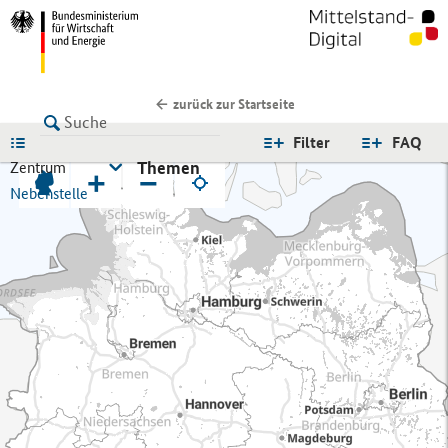
zurück zur Startseite
LISTE
Filter
FAQ
Themen
Zentrum
+
−
Nebenstelle