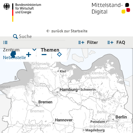
zurück zur Startseite
LISTE
Filter
FAQ
Themen
Zentrum
+
−
Nebenstelle