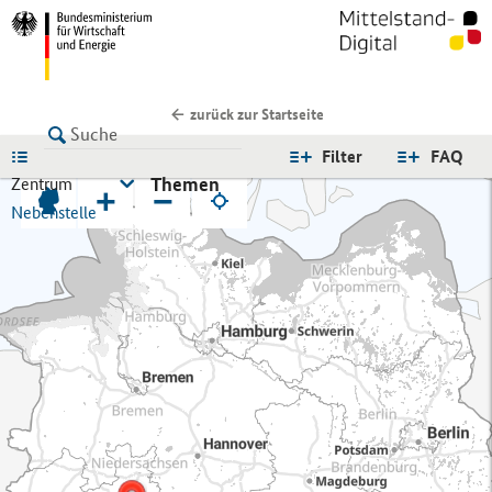
zurück zur Startseite
LISTE
Filter
FAQ
Themen
Zentrum
+
−
Nebenstelle