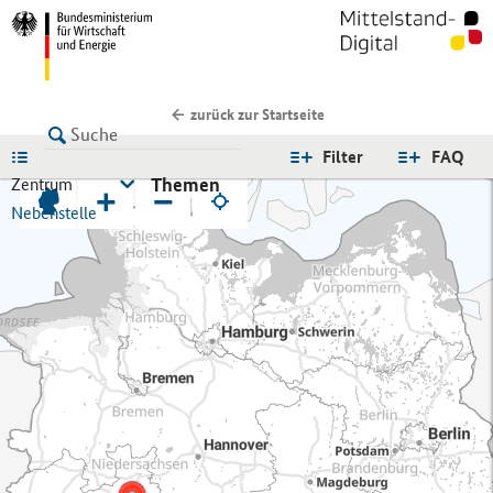
zurück zur Startseite
LISTE
Filter
FAQ
Themen
Zentrum
+
−
Nebenstelle